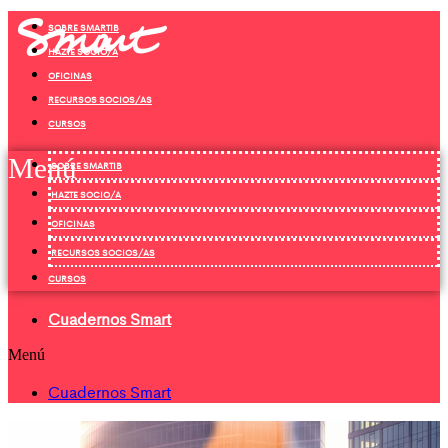
Ir
SOBRE SMARTIB
al
contenido
HAZTE SOCIO/A
OFICINAS
RECURSOS SOCIOS/AS
CURSOS
Menú
SOBRE SMARTIB
HAZTE SOCIO/A
OFICINAS
RECURSOS SOCIOS/AS
CURSOS
Cuadernos Smart
Menú
Cuadernos Smart