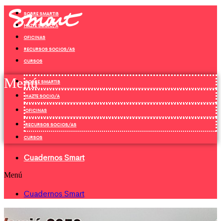
Ir
SOBRE SMARTIB
al
contenido
HAZTE SOCIO/A
OFICINAS
RECURSOS SOCIOS/AS
CURSOS
Menú
SOBRE SMARTIB
HAZTE SOCIO/A
OFICINAS
RECURSOS SOCIOS/AS
CURSOS
Cuadernos Smart
Menú
Cuadernos Smart