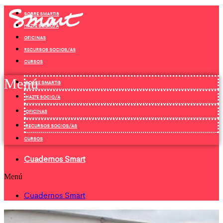
Ir
SOBRE SMARTIB
al
contenido
HAZTE SOCIO/A
OFICINAS
RECURSOS SOCIOS/AS
CURSOS
Menú
SOBRE SMARTIB
HAZTE SOCIO/A
OFICINAS
RECURSOS SOCIOS/AS
CURSOS
Cuadernos Smart
Menú
Cuadernos Smart