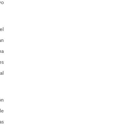
vo
el
an
na
es
al
ón
de
as