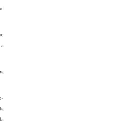
el
ue
 a
ra
o-
la
la