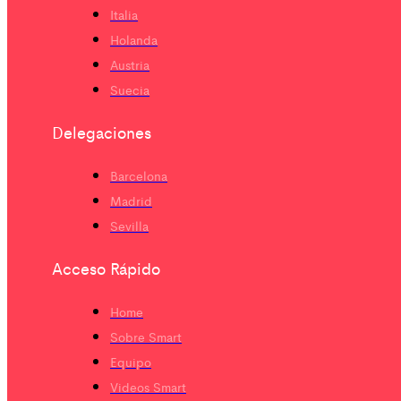
Italia
Holanda
Austria
Suecia
Delegaciones
Barcelona
Madrid
Sevilla
Acceso Rápido
Home
Sobre Smart
Equipo
Videos Smart