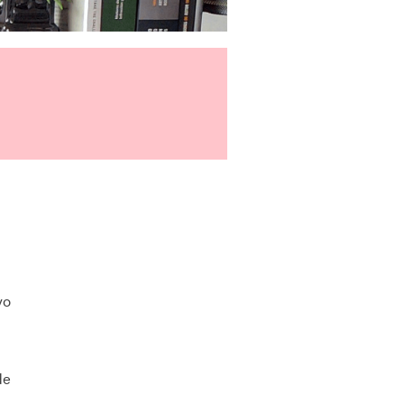
vo
de