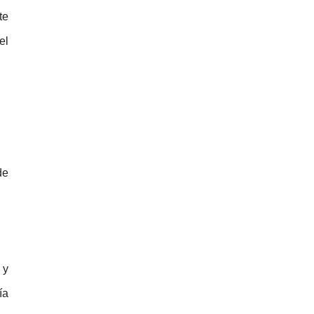
te
el
de
 y
ía