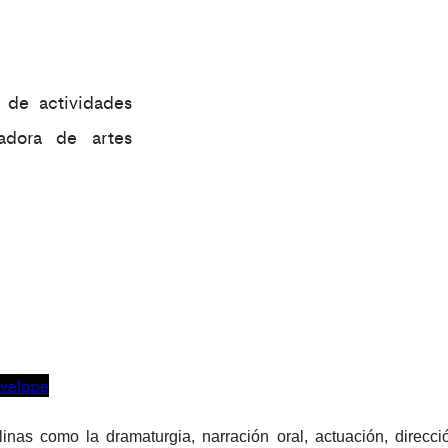
a de actividades
madora de artes
velope
inas como la dramaturgia, narración oral, actuación, direcci