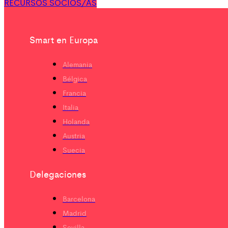
RECURSOS SOCIOS/AS
Smart en Europa
Alemania
Bélgica
Francia
Italia
Holanda
Austria
Suecia
Delegaciones
Barcelona
Madrid
Sevilla