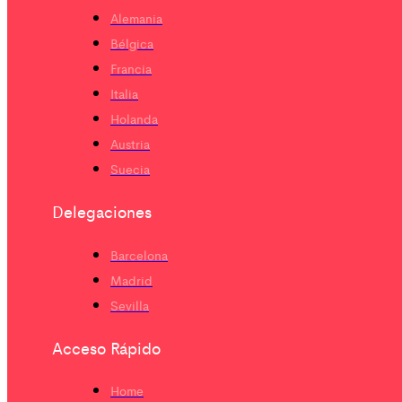
Alemania
Bélgica
Francia
Italia
Holanda
Austria
Suecia
Delegaciones
Barcelona
Madrid
Sevilla
Acceso Rápido
Home