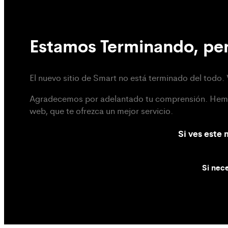
Estamos Terminando, per
El nuevo sitio de Smart no está terminado del todo. 
Agradecemos por adelantado tu comprensión. Hemos 
web, que te ofrezca un mejor servicio.
Si ves este
Si nece