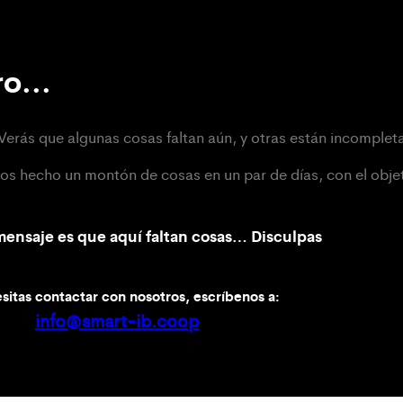
o...
Verás que algunas cosas faltan aún, y otras están incomplet
hecho un montón de cosas en un par de días, con el objet
 mensaje es que aquí faltan cosas… Disculpas
sitas contactar con nosotros, escríbenos a:
info@smart-ib.coop