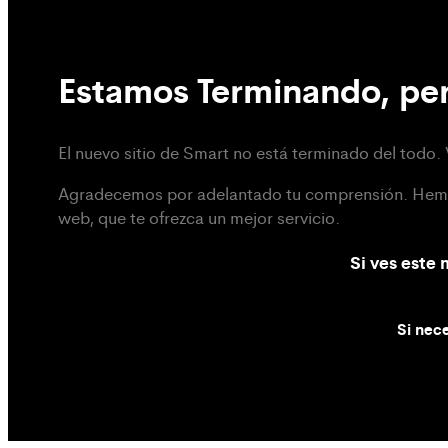
Estamos Terminando, per
El nuevo sitio de Smart no está terminado del todo. 
Agradecemos por adelantado tu comprensión. Hemos 
web, que te ofrezca un mejor servicio.
Si ves este
Si nece