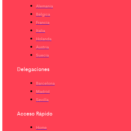
Alemania
Bélgica
Francia
Italia
Holanda
Austria
Suecia
Delegaciones
Barcelona
Madrid
Sevilla
Acceso Rápido
Home