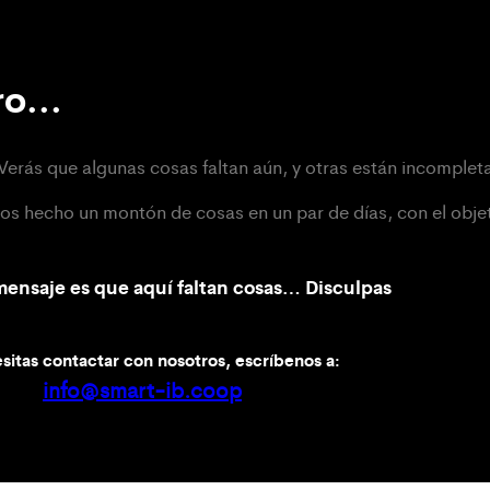
o...
Verás que algunas cosas faltan aún, y otras están incomplet
hecho un montón de cosas en un par de días, con el objet
 mensaje es que aquí faltan cosas… Disculpas
sitas contactar con nosotros, escríbenos a:
info@smart-ib.coop