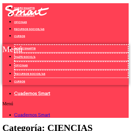
Ir
SOBRE SMARTIB
al
contenido
HAZTE SOCIO/A
OFICINAS
RECURSOS SOCIOS/AS
CURSOS
Menú
SOBRE SMARTIB
HAZTE SOCIO/A
OFICINAS
RECURSOS SOCIOS/AS
CURSOS
Cuadernos Smart
Menú
Cuadernos Smart
Categoría:
CIENCIAS