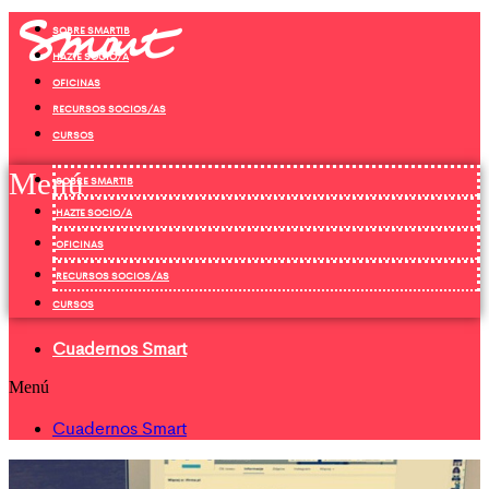
Ir
SOBRE SMARTIB
al
contenido
HAZTE SOCIO/A
OFICINAS
RECURSOS SOCIOS/AS
CURSOS
Menú
SOBRE SMARTIB
HAZTE SOCIO/A
OFICINAS
RECURSOS SOCIOS/AS
CURSOS
Cuadernos Smart
Menú
Cuadernos Smart